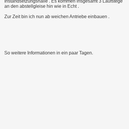
Instandsetzungshalle . Es kommen insgesamt 3 Laufstege
lung im MVG Museum in München 2019
an den abstellgleise hin wie in Echt .
Zur Zeit bin ich nun ab weichen Antriebe einbauen .
chen im MVG Museum 2019
HANNOVER-LEINHAUSEN
So weitere Informationen in ein paar Tagen.