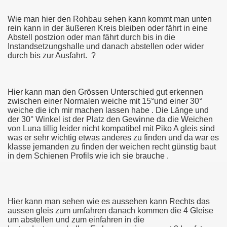
Wie man hier den Rohbau sehen kann kommt man unten
rein kann in der äußeren Kreis bleiben oder fährt in eine
Abstell postzion oder man fährt durch bis in die
S NICHT MEHR
Instandsetzungshalle und danach abstellen oder wider
durch bis zur Ausfahrt. ?
 mit Licht
 Städte Warum die Neue Strassenbahn 3000er ist ?
Hier kann man den Grössen Unterschied gut erkennen
zwischen einer Normalen weiche mit 15°und einer 30°
weiche die ich mir machen lassen habe . Die Länge und
der 30° Winkel ist der Platz den Gewinne da die Weichen
von Luna tillig leider nicht kompatibel mit Piko A gleis sind
was er sehr wichtig etwas anderes zu finden und da war es
bshofs
klasse jemanden zu finden der weichen recht günstig baut
in dem Schienen Profils wie ich sie brauche .
au
ung 2018 im MVG Museum in München
Hier kann man sehen wie es aussehen kann Rechts das
rauche
aussen gleis zum umfahren danach kommen die 4 Gleise
um abstellen und zum einfahren in die