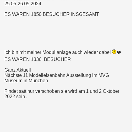
lung im MVG Museum in München 2019
25.05-26.05 2024
ES WAREN 1850 BESUCHER INSGESAMT
chen im MVG Museum 2019
HANNOVER-LEINHAUSEN
Ich bin mit meiner Modullanlage auch wieder dabei
❤️
ES WAREN 1336 BESUCHER
Ganz Aktuell
Nächste 11 Modelleisenbahn Ausstellung im MVG
Museum in München
Findet satt nur verschoben sie wird am 1 und 2 Oktober
2022 sein .