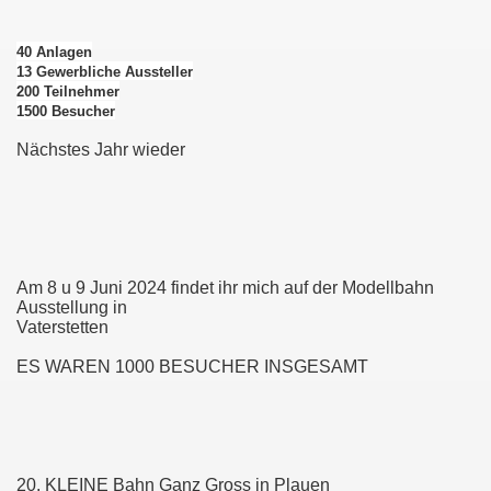
40 Anlagen
13 Gewerbliche Aussteller
S NICHT MEHR
200 Teilnehmer
1500 Besucher
 mit Licht
Nächstes Jahr wieder
 Städte Warum die Neue Strassenbahn 3000er ist ?
Am 8 u 9 Juni 2024 findet ihr mich auf der Modellbahn
Ausstellung in
bshofs
Vaterstetten
au
ES WAREN 1000 BESUCHER INSGESAMT
ung 2018 im MVG Museum in München
rauche
20. KLEINE Bahn Ganz Gross in Plauen