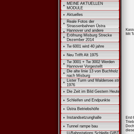
MEINE AKTUELLEN
MODULE
Aktuelles
Reale Fotos der
Strassenbahnen Üstra
Kass
Hannover und andere
Mit 
Eröfnung Misburg Strecke
Dezember 2014
Tw 6001 wird 40 jahre
Neu Trifft Alt 1975
Tw 3001 + Tw 3002 Werden
Hannover Vorgestellt
Die alte linie 13 von Buchholz
nach Misburg
Lister Turm und Waldersee.str
1976
Die Zeit im Bild Gestern Heute
Schleifen und Endpunkte
Üstra Betriebshöfe
Instandsetzunghalle
Erst
Trieb
Tunnel rampe bau
Doch
diese
U-Bahnstations Schleife GIBT