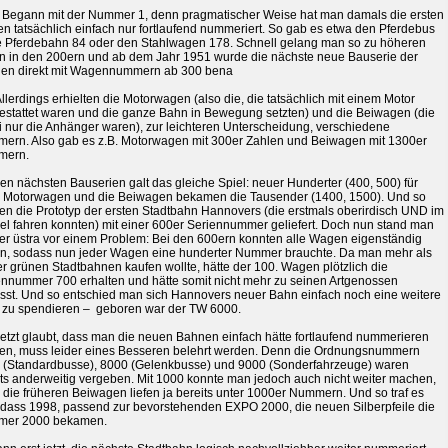
s Begann mit der Nummer 1, denn pragmatischer Weise hat man damals die ersten
n tatsächlich einfach nur fortlaufend nummeriert. So gab es etwa den Pferdebus
ie Pferdebahn 84 oder den Stahlwagen 178. Schnell gelang man so zu höheren
ern in den 200ern und ab dem Jahr 1951 wurde die nächste neue Bauserie der
en direkt mit Wagennummern ab 300 bena
Allerdings erhielten die Motorwagen (also die, die tatsächlich mit einem Motor
estattet waren und die ganze Bahn in Bewegung setzten) und die Beiwagen (die
i nur die Anhänger waren), zur leichteren Unterscheidung, verschiedene
ern. Also gab es z.B. Motorwagen mit 300er Zahlen und Beiwagen mit 1300er
mern.
en nächsten Bauserien galt das gleiche Spiel: neuer Hunderter (400, 500) für
 Motorwagen und die Beiwagen bekamen die Tausender (1400, 1500). Und so
en die Prototyp der ersten Stadtbahn Hannovers (die erstmals oberirdisch UND im
el fahren konnten) mit einer 600er Seriennummer geliefert. Doch nun stand man
der üstra vor einem Problem: Bei den 600ern konnten alle Wagen eigenständig
en, sodass nun jeder Wagen eine hunderter Nummer brauchte. Da man mehr als
r grünen Stadtbahnen kaufen wollte, hätte der 100. Wagen plötzlich die
ennummer 700 erhalten und hätte somit nicht mehr zu seinen Artgenossen
sst. Und so entschied man sich Hannovers neuer Bahn einfach noch eine weitere
er zu spendieren – geboren war der TW 6000.
jetzt glaubt, dass man die neuen Bahnen einfach hätte fortlaufend nummerieren
en, muss leider eines Besseren belehrt werden. Denn die Ordnungsnummern
 (Standardbusse), 8000 (Gelenkbusse) und 9000 (Sonderfahrzeuge) waren
its anderweitig vergeben. Mit 1000 konnte man jedoch auch nicht weiter machen,
die früheren Beiwagen liefen ja bereits unter 1000er Nummern. Und so traf es
, dass 1998, passend zur bevorstehenden EXPO 2000, die neuen Silberpfeile die
er 2000 bekamen.