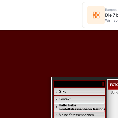
Ratgebe
Die 7
Wir hab
FOTO
GIFs
Sond
Kontakt
Hallo liebe
modellstrassenbahn freunde
Meine Strassenbahnen