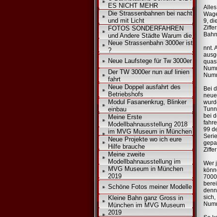
ES NICHT MEHR
Alle
Die Strassenbahnen bei nacht
Wage
und mit Licht
9, d
Ziff
FOTOS SONDERFAHREN
Bahn
und Andere Städte Warum die
Neue Strassenbahn 3000er ist
nnt. 
?
ausg
Neue Laufstege für Tw 3000er
quas
Numm
Der TW 3000er nun auf linien
Num
fahrt
Neue Doppel ausfahrt des
Bei d
Betriebshofs
neue
Modul Fasanenkrug, Blinker
wurd
einbau
Tunn
bei 
Meine Erste
fahr
Modellbahnausstellung 2018
99 de
im MVG Museum in München
Seri
Neue Projekte wo ich eure
gepa
Hilfe brauche
Ziff
Meine zweite
Modellbahnausstellung im
Wer 
MVG Museum in München
könn
2019
7000
bere
Schöne Fotos meiner Modelle
denn 
sich
Kleine Bahn ganz Gross in
Numm
München im MVG Museum
2019