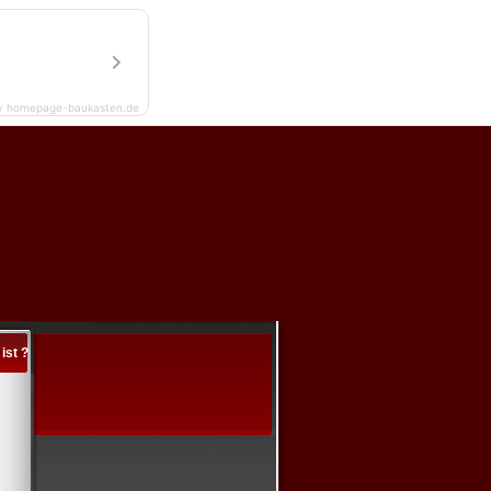
y homepage-baukasten.de
st ?