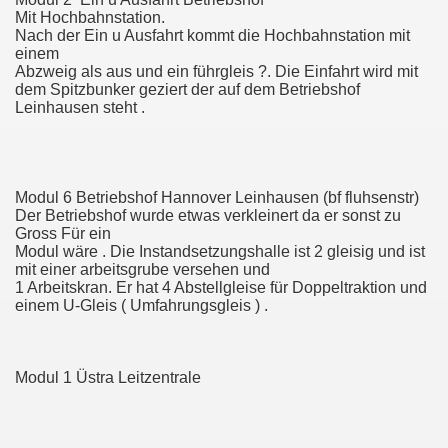
Mit Hochbahnstation.
Nach der Ein u Ausfahrt kommt die Hochbahnstation mit
einem
Abzweig als aus und ein führgleis ?. Die Einfahrt wird mit
S NICHT MEHR
dem Spitzbunker geziert der auf dem Betriebshof
Leinhausen steht .
 mit Licht
 Städte Warum die Neue Strassenbahn 3000er ist ?
Modul 6 Betriebshof Hannover Leinhausen (bf fluhsenstr)
Der Betriebshof wurde etwas verkleinert da er sonst zu
Gross Für ein
Modul wäre . Die Instandsetzungshalle ist 2 gleisig und ist
mit einer arbeitsgrube versehen und
bshofs
1 Arbeitskran. Er hat 4 Abstellgleise für Doppeltraktion und
einem U-Gleis ( Umfahrungsgleis ) .
au
ung 2018 im MVG Museum in München
Modul 1 Üstra Leitzentrale
rauche