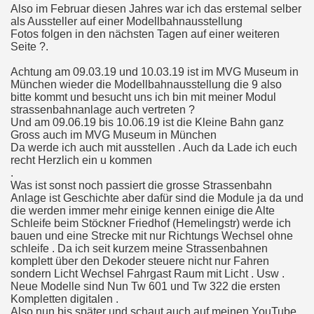
Also im Februar diesen Jahres war ich das erstemal selber
als Aussteller auf einer Modellbahnausstellung
Fotos folgen in den nächsten Tagen auf einer weiteren
Seite ?.
Achtung am 09.03.19 und 10.03.19 ist im MVG Museum in
München wieder die Modellbahnausstellung die 9 also
bitte kommt und besucht uns ich bin mit meiner Modul
strassenbahnanlage auch vertreten ?
Und am 09.06.19 bis 10.06.19 ist die Kleine Bahn ganz
Gross auch im MVG Museum in München
Da werde ich auch mit ausstellen . Auch da Lade ich euch
recht Herzlich ein u kommen
.
Was ist sonst noch passiert die grosse Strassenbahn
Anlage ist Geschichte aber dafür sind die Module ja da und
die werden immer mehr einige kennen einige die Alte
Schleife beim Stöckner Friedhof (Hemelingstr) werde ich
bauen und eine Strecke mit nur Richtungs Wechsel ohne
schleife . Da ich seit kurzem meine Strassenbahnen
komplett über den Dekoder steuere nicht nur Fahren
sondern Licht Wechsel Fahrgast Raum mit Licht . Usw .
Neue Modelle sind Nun Tw 601 und Tw 322 die ersten
Kompletten digitalen .
Also nun bis später und schaut auch auf meinen YouTube