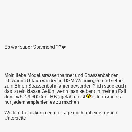
S NICHT MEHR
 mit Licht
Es war super Spannend ??❤️
 Städte Warum die Neue Strassenbahn 3000er ist ?
Moin liebe Modellstrassenbahner und Strassenbahner,
Ich war im Urlaub wieder im HSM Wehmingen und selber
bshofs
zum Ehren Strassenbahnfahrer geworden ? ich sage euch
das ist ein klasse Gefühl wenn man selber ( in meinen Fall
den Tw6129 6000er LHB ) gefahren ist
? . Ich kann es
au
nur jedem empfehlen es zu machen
ung 2018 im MVG Museum in München
Weitere Fotos kommen die Tage noch auf einer neuen
Unterseite
rauche